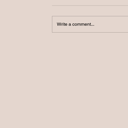
Write a comment...
Det är dags att varva ner
kroppen!