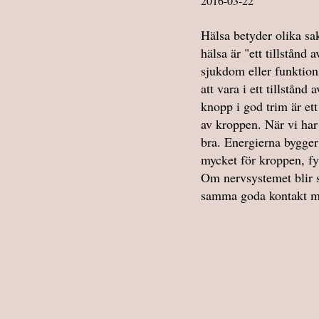
2016-03-22
Hälsa betyder olika sa
hälsa är "ett tillstånd 
sjukdom eller funktions
att vara i ett tillstånd
knopp i god trim är ett
av kroppen. När vi har 
bra. Energierna bygger
mycket för kroppen, fy
Om nervsystemet blir s
samma goda kontakt me