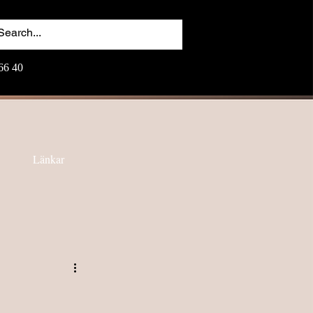
66 40
Länkar