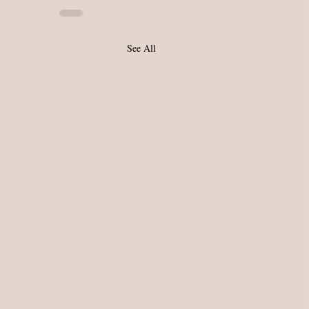
See All
örsta blogg