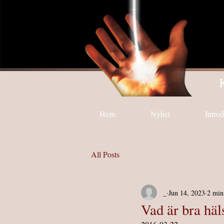
K
Hem
Nyhet
Intro
All Posts
_
Jun 14, 2023
2 min
Vad är bra häl