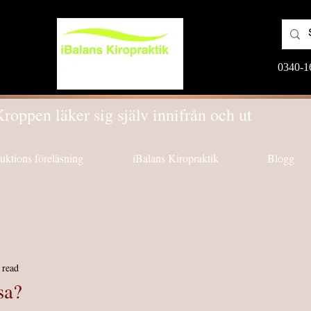
0340-1
roppen läker sig själv innifrån och ut
duktions föreläsning
iBalans Kiropraktik
Blogg
 read
sa?