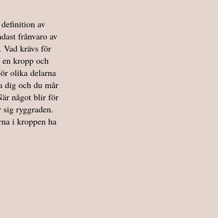
definition av 
ndast frånvaro av 
. Vad krävs för 
ha en kropp och 
gör olika delarna 
ra dig och du mår 
r något blir för 
 sig ryggraden. 
rna i kroppen ha 