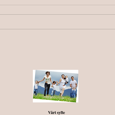
Välkom
första
Kiropr
april 
En mjuk Kiropraktorteknik
Vårt syfte