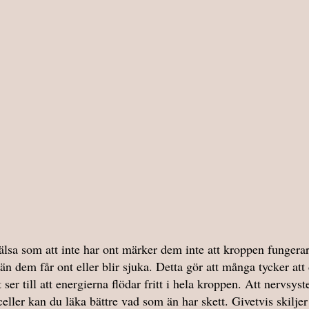
lsa som att inte har ont märker dem inte att kroppen fungera
rrän dem får ont eller blir sjuka. Detta gör att många tycker att 
er till att energierna flödar fritt i hela kroppen. Att nervsyst
 celler kan du läka bättre vad som än har skett. Givetvis skilje