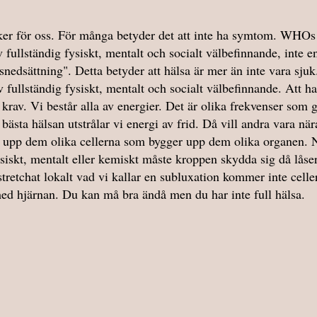
ker för oss. För många betyder det att inte ha symtom. WHOs 
av fullständig fysiskt, mentalt och socialt välbefinnande, inte e
nedsättning". Detta betyder att hälsa är mer än inte vara sjuk
 av fullständig fysiskt, mentalt och socialt välbefinnande. Att 
 krav. Vi består alla av energier. Det är olika frekvenser som 
bästa hälsan utstrålar vi energi av frid. Då vill andra vara nä
 upp dem olika cellerna som bygger upp dem olika organen. Nä
siskt, mentalt eller kemiskt måste kroppen skydda sig då låser
tretchat lokalt vad vi kallar en subluxation kommer inte celle
d hjärnan. Du kan må bra ändå men du har inte full hälsa.