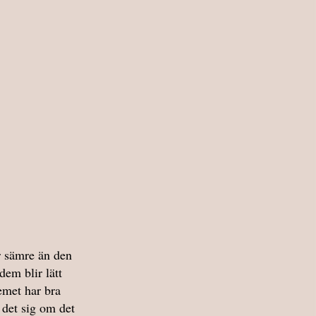
r sämre än den 
dem blir lätt 
emet har bra 
r det sig om det 