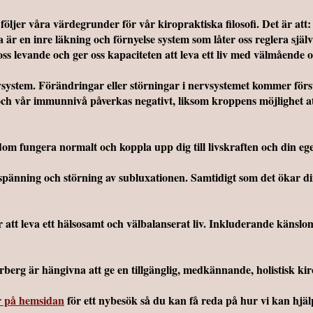
öljer våra värdegrunder för vår kiropraktiska filosofi. Det är att:
r en inre läkning och förnyelse system som låter oss reglera själva 
s levande och ger oss kapaciteten att leva ett liv med välmående oc
system. Förändringar eller störningar i nervsystemet kommer förs
ch vår immunnivå påverkas negativt, liksom kroppens möjlighet att 
sdom fungera normalt och koppla upp dig till livskraften och din e
spänning och störning av subluxationen. Samtidigt som det ökar din
r att leva ett hälsosamt och välbalanserat liv. Inkluderande känslo
berg är hängivna att ge en tillgänglig, medkännande, holistisk kir
r på hemsidan
för ett nybesök så du kan få reda på hur vi kan hjälp