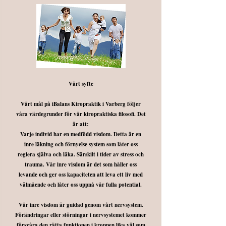
Vårt syfte
Vårt mål på iBalans Kiropraktik i Varberg följer
våra värdegrunder för vår kiropraktiska filosofi. Det
är att:
Varje individ har en medfödd visdom. Detta är en
inre läkning och förnyelse system som låter oss
reglera själva och läka. Särskilt i tider av stress och
trauma. Vår inre visdom är det som håller oss
levande och ger oss kapaciteten att leva ett liv med
välmående och låter oss uppnå vår fulla potential.
Vår inre visdom är guidad genom vårt nervsystem.
Förändringar eller störningar i nervsystemet kommer
försvåra den rätta funktionen i kroppen lika väl som