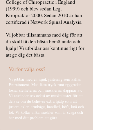
College of Chiropractic i England
(1999) och blev sedan Leg.
Kiropraktor 2000. Sedan 2010 är han
certifierad i Network Spinal Analysis.
Vi jobbar tillsammans med dig för att
du skall få den bästa bemötande och
hjälp! Vi utbildar oss kontinuerligt för
att ge dig det bästa.
Varför välja oss?
Vi jobbar med en mjuk justering som kallas
Entrainment. Med lätta tryck runt ryggraden
lossar stelheterna och musklerna slappnar av.
Vi använder oss också av muskeltester för att
dels se om du behöver extra hjälp som att
justera axlar, armbåge, handled, höft, knä och
fot. Vi kollar vilka muskler som är svaga och
har med ditt problem att göra.