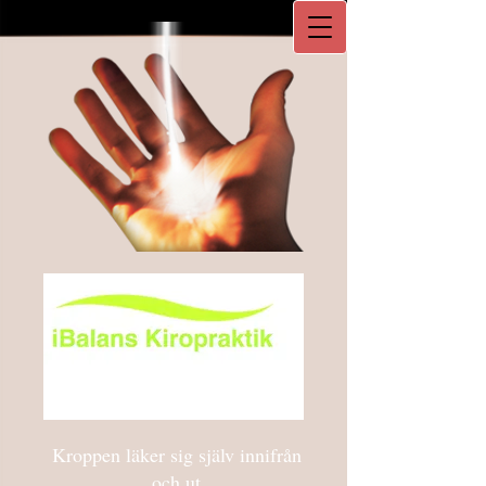
Kroppen läker sig själv innifrån
och ut