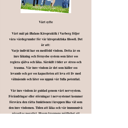
Vårt syfte
Vårt mål på iBalans Kiropraktik i Varberg följer
våra värdegrunder för vår kiropraktiska filosofi. Det
är att:
Varje individ har en medfödd visdom. Detta är en
inre läkning och förnyelse system som låter oss
reglera själva och läka. Särskilt i tider av stress och
trauma. Vår inre visdom är det som håller oss
levande och ger oss kapaciteten att leva ett liv med
välmående och låter oss uppnå vår fulla potential.
Vår inre visdom är guidad genom vårt nervsystem.
Förändringar eller störningar i nervsystemet kommer
försvåra den rätta funktionen i kroppen lika väl som
den inre visdomen. Tiden att läka och vår immunnivå
påverkas negativt, liksom kroppens möjlighet att
hantera stress och anpassa sig till förändring.