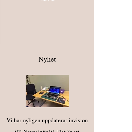
Nyhet
Vi har nyligen uppdaterat invision
till Neuroinfiniti. Det är ett