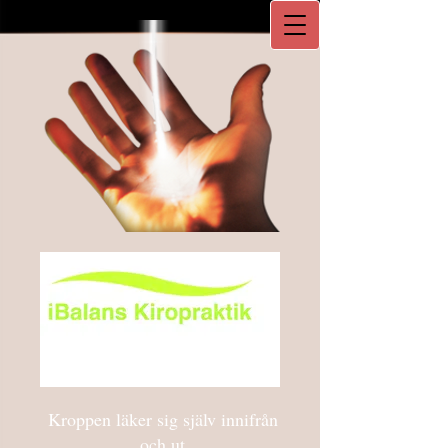
Kroppen läker sig själv innifrån
och ut