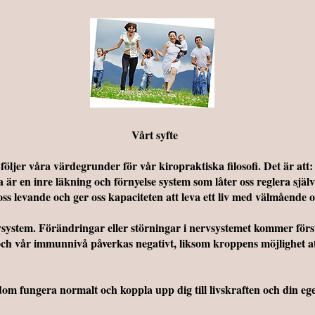
Vårt syfte
öljer våra värdegrunder för vår kiropraktiska filosofi. Det är att:
r en inre läkning och förnyelse system som låter oss reglera själva 
s levande och ger oss kapaciteten att leva ett liv med välmående oc
system. Förändringar eller störningar i nervsystemet kommer förs
ch vår immunnivå påverkas negativt, liksom kroppens möjlighet att 
sdom fungera normalt och koppla upp dig till livskraften och din e