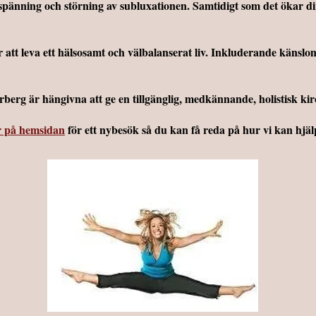
spänning och störning av subluxationen. Samtidigt som det ökar din
r att leva ett hälsosamt och välbalanserat liv. Inkluderande känslo
berg är hängivna att ge en tillgänglig, medkännande, holistisk kir
r på hemsidan
för ett nybesök så du kan få reda på hur vi kan hjälp