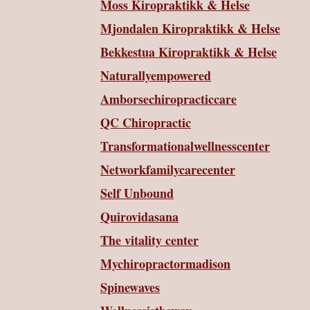
Moss Kiropraktikk & Helse
Mjondalen Kiropraktikk & Helse
Bekkestua Kiropraktikk & Helse
Naturallyempowered
Amborsechiropracticcare
QC Chiropractic
Transformationalwellnesscenter
Networkfamilycarecenter
Self Unbound
Quirovidasana
The vitality center
Mychiropractormadison
Spinewaves