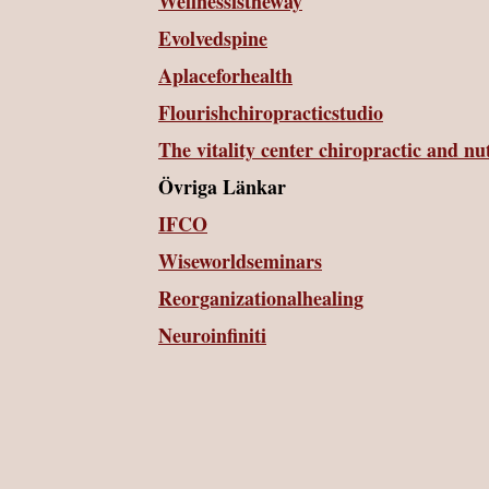
Wellnessistheway
Evolvedspine
Aplaceforhealth
Flourishchiropracticstudio
The vitality center chiropractic and nu
Övriga Länkar
IFCO
Wiseworldseminars
Reorganizationalhealing
Neuroinfiniti