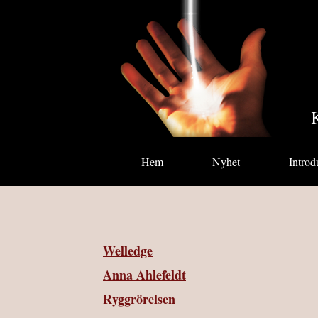
K
Hem
Nyhet
Introd
Welledge
Anna Ahlefeldt
Ryggrörelsen