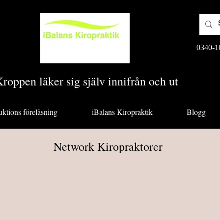
0340-1
roppen läker sig själv innifrån och ut
uktions föreläsning
iBalans Kiropraktik
Blogg
Network Kiropraktorer