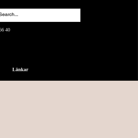
66 40
Länkar