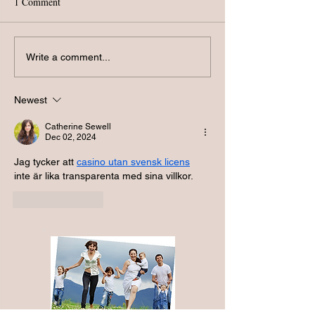
1 Comment
En mjuk Kiropraktorteknik
Nervsystemet styr
Write a comment...
kroppen!
Newest
Catherine Sewell
Dec 02, 2024
Jag tycker att 
casino utan svensk licens
inte är lika transparenta med sina villkor.
Like
Reply