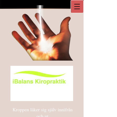
Kroppen läker sig själv innifrån
och ut