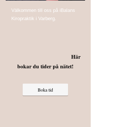
Välkommen till oss på iBalans
Kiropraktik i Varberg.
Här
bokar du tider på nätet!
Boka tid