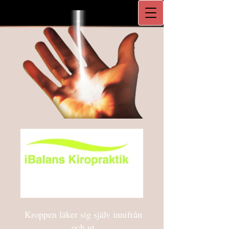
Kroppen läker sig själv innifrån
och ut