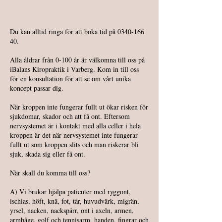
Du kan alltid ringa för att boka tid på
0340-166
40
.
Alla åldrar från 0-100 år är välkomna till oss på
iBalans Kiropraktik i Varberg. Kom in till oss
för en konsultation för att se om vårt unika
koncept passar dig.
När kroppen inte fungerar fullt ut ökar risken för
sjukdomar, skador och att få ont. Eftersom
nervsystemet är i kontakt med alla celler i hela
kroppen är det när nervsystemet inte fungerar
fullt ut som kroppen slits och man riskerar bli
sjuk, skada sig eller få ont.
När skall du komma till oss?
A) Vi brukar hjälpa patienter med ryggont,
ischias, höft, knä, fot, tår, huvudvärk, migrän,
yrsel, nacken, nackspärr, ont i axeln, armen,
armbåge, golf och tennisarm, handen, fingrar och